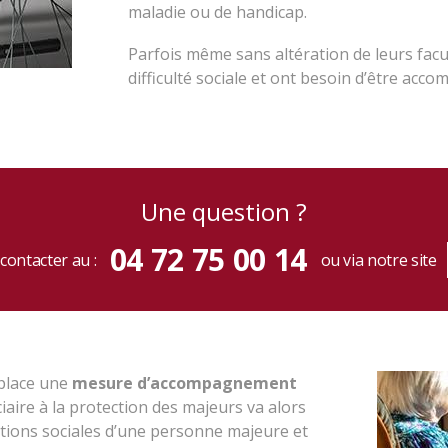
maladie ou de handicap.
Parfois même sans altération de leurs fac
difficulté sociale et ont besoin d’être acc
une question ?
04 72 75 00 14
contacter au :
ou via notre site
place une
mesure d’accompagnement
iaire à la protection des majeurs va alors
ations sociales d’une personne majeure et