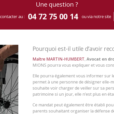
une question ?
04 72 75 00 14
contacter au :
ou via notre site
Pourquoi est-il utile d’avoir re
Maître MARTIN-HUMBERT
,
Avocat en dro
MIONS pourra vous expliquer et vous conse
Elle pourra également vous informer sur l
permet à une personne de désigner elle-mê
souhaite voir charger de veiller sur sa pe
patrimoine si un jour, elle n’est plus en ét
Ce mandat peut également être établi pou
parents souhaitant organiser la défense de