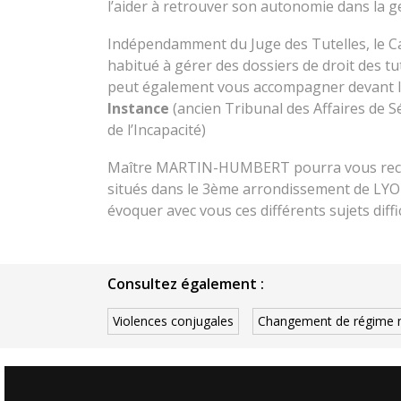
l’aider à retrouver son autonomie dans la g
Indépendamment du Juge des Tutelles, le
habitué à gérer des dossiers de droit des t
peut également vous accompagner devant 
Instance
(ancien Tribunal des Affaires de S
de l’Incapacité)
Maître MARTIN-HUMBERT pourra vous recev
situés dans le 3ème arrondissement de LYO
évoquer avec vous ces différents sujets diffic
Consultez également :
Violences conjugales
Changement de régime 