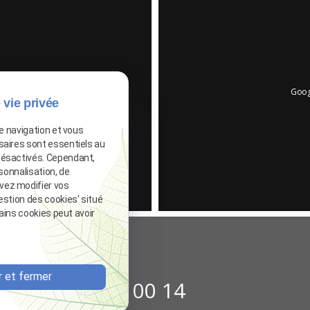
Goog
iser
 vie privée
de navigation et vous
saires sont essentiels au
désactivés. Cependant,
sonnalisation, de
vez modifier vos
estion des cookies' situé
tains cookies peut avoir
 et fermer
04 72 75 00 14