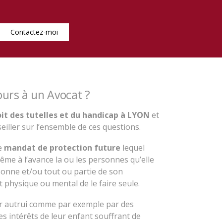
Contactez-moi
cours à un Avocat ?
it des tutelles et du handicap à LYON
et
iller sur l’ensemble de ces questions.
e
mandat de protection future
lequel
me à l’avance la ou les personnes qu’elle
rsonne et/ou tout ou partie de son
at physique ou mental de le faire seule.
r autrui comme par exemple par des
s intérêts de leur enfant souffrant de