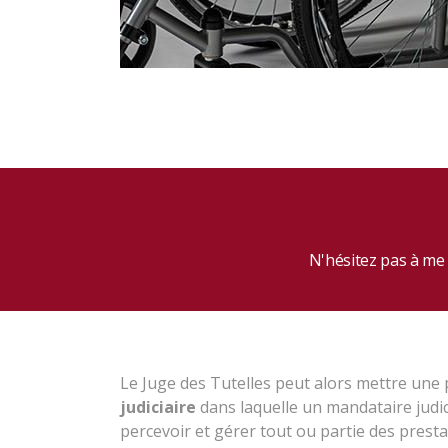
N'hésitez pas à me 
Le Juge des Tutelles peut alors mettre une 
judiciaire
dans laquelle un mandataire judic
percevoir et gérer tout ou partie des prest