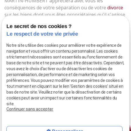
MARTIN-HUMBERT appréciera avec vous les
conséquences de votre séparation ou de votre
divorce
sur les biens dont vous êtes propriétaires qu'il s'agisse
d'une indivision ou d'une indivision ou d'une
liquidation
Le secret de nos cookies ?
du régime matrimonial
.
Le respect de votre vie privée
Elle sera également à vos côtés sur d'autres sujets
Notre site utilise des cookies pour améliorer votre expérience de
comme le
PACS
ou le changement de régime
navigation et vous offrir un contenu personnalisé. Les cookies
matrimonial.
strictement nécessaires sont essentiels au fonctionnement de
base de notre site et ne peuvent pas être désactivés. Cependant,
vous avez le choix d'activer ou de désactiver les cookies de
personnalisation, de performance et de marketing selon vos
Domaines de compétences
préférences. Vous pouvez modifier vos paramètres de cookies à
tout moment en cliquant sur le lien 'Gestion des cookies' situé en
bas de notre site. Veuillez noter que la désactivation de certains
cookies peut avoir un impact sur certaines fonctionnalités du
site.
Continuer sans accepter
Séparation - Divorce
phone