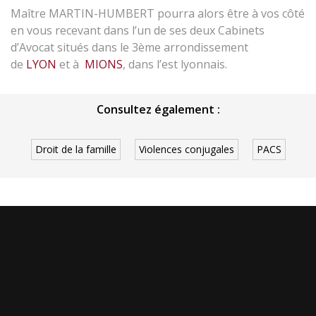
Maître MARTIN-HUMBERT pourra alors être à vos côté
en vous recevant dans l’un de ses deux Cabinets
d’Avocat situés dans le 3ème arrondissement
de
LYON
et à
MIONS
, dans l’est lyonnais.
Consultez également :
Droit de la famille
Violences conjugales
PACS