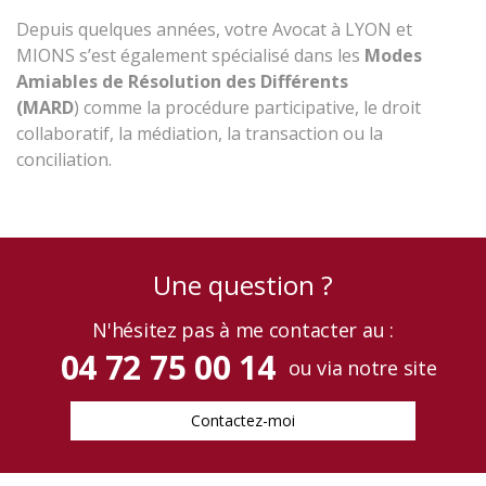
Depuis quelques années, votre Avocat à LYON et
MIONS s’est également spécialisé dans les
Modes
Amiables de Résolution des
Différents
(MARD
) comme la procédure participative, le droit
collaboratif, la médiation, la transaction ou la
conciliation.
une question ?
N'hésitez pas à me contacter au :
04 72 75 00 14
ou via notre site
Contactez-moi