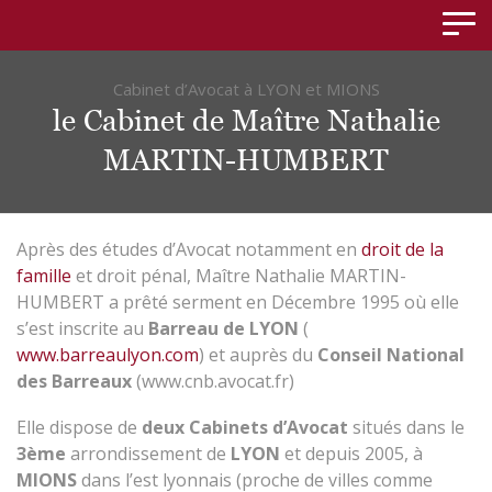
Panneau de gestion des cookies
Cabinet d’Avocat à LYON et MIONS
le Cabinet de Maître Nathalie
MARTIN-HUMBERT
Après des études d’Avocat notamment en
droit de la
famille
et droit pénal, Maître Nathalie MARTIN-
HUMBERT a prêté serment en Décembre 1995 où elle
s’est inscrite au
Barreau de LYON
(
www.barreaulyon.com
) et auprès du
Conseil National
des Barreaux
(www.cnb.avocat.fr)
Elle dispose de
deux Cabinets d’Avocat
situés dans le
3
ème
arrondissement de
LYON
et depuis 2005, à
MIONS
dans l’est lyonnais (proche de villes comme